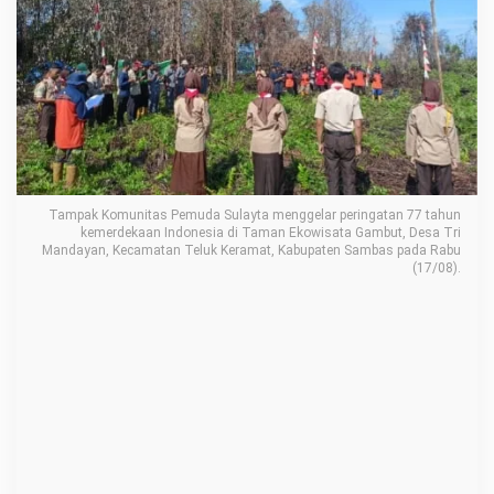
t
a
s
A
d
a
k
a
Tampak Komunitas Pemuda Sulayta menggelar peringatan 77 tahun
kemerdekaan Indonesia di Taman Ekowisata Gambut, Desa Tri
n
Mandayan, Kecamatan Teluk Keramat, Kabupaten Sambas pada Rabu
(17/08).
U
p
a
c
a
r
a
B