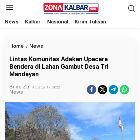
L
e
w
News
Kalbar
Nasional
Kirim Tulisan
a
t
i
Home
News
L
/
k
i
Lintas Komunitas Adakan Upacara
e
n
Bendera di Lahan Gambut Desa Tri
k
t
Mandayan
o
a
n
Bung Zu
s
Agustus 17, 2022
News
t
K
e
o
n
m
u
n
i