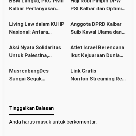
BBM Langka, PKC PMII
Haji Robi Pimpin DPW
o
Kalbar Pertanyakan
PSI Kalbar dan Optimis
s
Stetmen Pemerintah
Memang Pemilu 2029
Living Law dalam KUHP
Anggota DPRD Kalbar
Terkait Stok BBM
Nasional: Antara
Suib Kawal Ulama dan
Aman
Hukum Adat dan Asas
Pondok Pesantren
Aksi Nyata Solidaritas
Atlet Israel Berencana
Legalitas
Untuk Palestina,
Ikut Kejuaraan Dunia
Ratusan Warga
Senam di Jakarta, Ini
MusrenbangDes
Link Gratis
Pontianak Ikuti Senam
Kata Menlu
Sungai Segak
Nonton Streaming Real
Sehat dan
Sekaligus Bahas
Madrid vs Villarreal
Penggalangan Donasi
RKPDes 2026: Kades
Live di video
Ajak Warga Berlomba
Tinggalkan Balasan
dalam Kebaikan
Anda harus
masuk
untuk berkomentar.