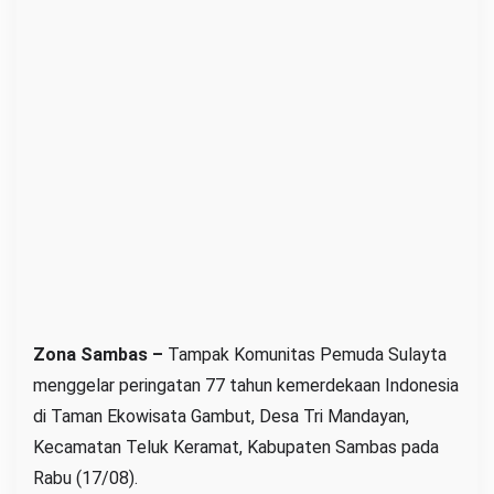
e
n
d
e
r
a
d
i
L
a
h
a
n
Zona Sambas –
Tampak Komunitas Pemuda Sulayta
G
menggelar peringatan 77 tahun kemerdekaan Indonesia
a
di Taman Ekowisata Gambut, Desa Tri Mandayan,
m
Kecamatan Teluk Keramat, Kabupaten Sambas pada
b
Rabu (17/08).
u