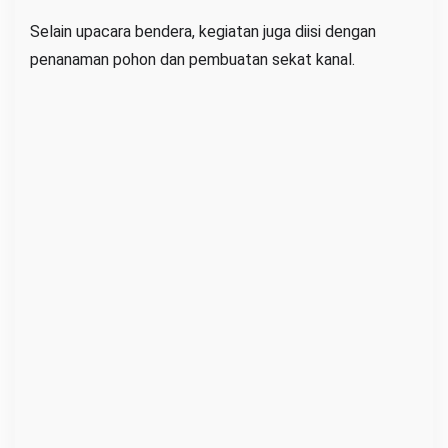
t
Selain upacara bendera, kegiatan juga diisi dengan
D
penanaman pohon dan pembuatan sekat kanal.
e
s
a
T
r
i
M
a
n
d
a
y
a
n