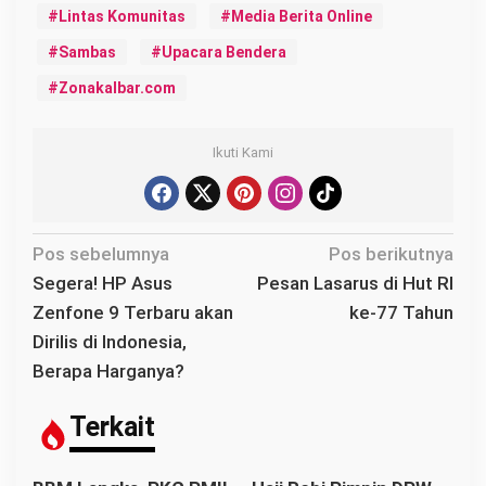
Lintas Komunitas
Media Berita Online
Sambas
Upacara Bendera
Zonakalbar.com
Ikuti Kami
N
Pos sebelumnya
Pos berikutnya
a
Segera! HP Asus
Pesan Lasarus di Hut RI
v
Zenfone 9 Terbaru akan
ke-77 Tahun
i
Dirilis di Indonesia,
g
Berapa Harganya?
a
s
Terkait
i
p