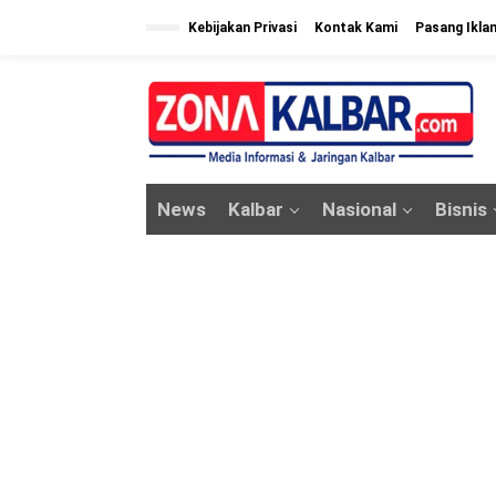
L
Kebijakan Privasi
Kontak Kami
Pasang Ikla
e
w
a
t
i
k
News
Kalbar
Nasional
Bisnis
e
k
o
n
t
e
n