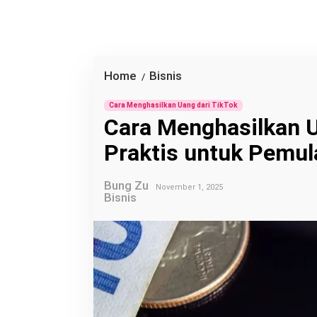
Home
Bisnis
C
/
a
Cara Menghasilkan Uang dari TikTok
r
Cara Menghasilkan U
a
Praktis untuk Pemul
M
e
Bung Zu
n
November 1, 2025
Bisnis
g
h
a
s
i
l
k