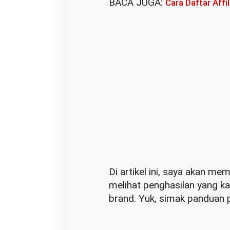
BACA JUGA:
Cara Daftar Aff
u
k
P
e
m
u
l
a
Di artikel ini, saya akan m
melihat penghasilan yang ka
brand. Yuk, simak panduan p