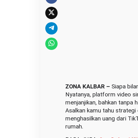
P
a
n
d
u
a
n
P
r
a
k
ZONA KALBAR –
Siapa bila
t
Nyatanya, platform video si
i
menjanjikan, bahkan tanpa h
s
Asalkan kamu tahu strategi
u
menghasilkan uang dari TikT
n
rumah.
t