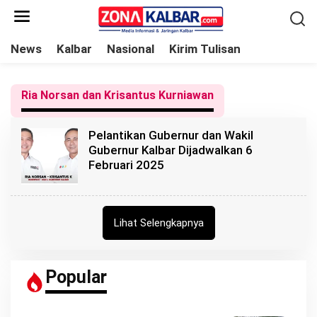
L
e
w
News
Kalbar
Nasional
Kirim Tulisan
a
t
Ria Norsan dan Krisantus Kurniawan
i
k
Pelantikan Gubernur dan Wakil
e
Gubernur Kalbar Dijadwalkan 6
k
Februari 2025
o
n
t
Lihat Selengkapnya
e
n
Popular