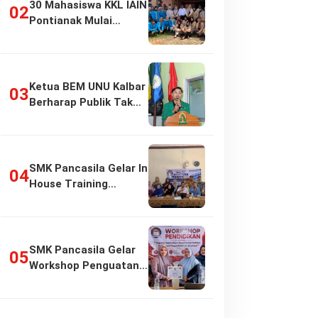
30 Mahasiswa KKL IAIN
Pontianak Mulai
Pengabdian di…
Ketua BEM UNU Kalbar
Berharap Publik Tak
Girang…
SMK Pancasila Gelar In
House Training
Penyusunan…
SMK Pancasila Gelar
Workshop Penguatan
Implementasi…