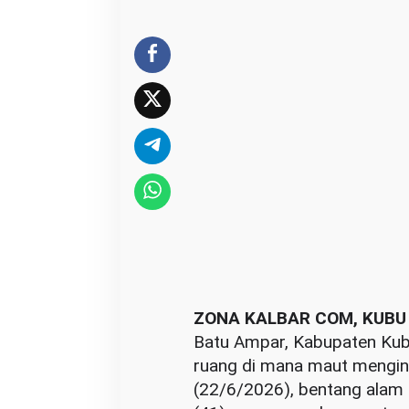
T
r
a
g
e
d
i
N
e
l
a
y
a
ZONA KALBAR COM, KUBU
n
Batu Ampar, Kabupaten Kubu
K
ruang di mana maut mengint
u
(22/6/2026), bentang alam i
b