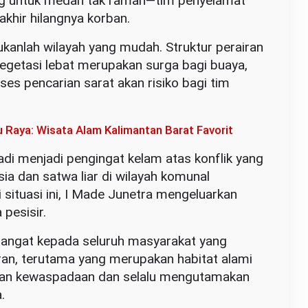
ng untuk medan tak ramah—tim penyelamat
akhir hilangnya korban.
anlah wilayah yang mudah. Struktur perairan
egetasi lebat merupakan surga bagi buaya,
es pencarian sarat akan risiko bagi tim
aya: Wisata Alam Kalimantan Barat Favorit
di menjadi pengingat kelam atas konflik yang
ia dan satwa liar di wilayah komunal
 situasi ini, I Made Junetra mengeluarkan
pesisir.
ngat kepada seluruh masyarakat yang
airan, terutama yang merupakan habitat alami
kan kewaspadaan dan selalu mengutamakan
.