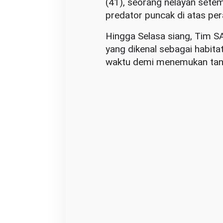
(41), seorang nelayan setem
u
predator puncak di atas per
R
a
Hingga Selasa siang, Tim S
y
yang dikenal sebagai habita
a
waktu demi menemukan tan
y
a
n
g
D
i
t
e
r
k
a
m
B