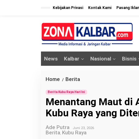
L
Kebijakan Privasi
Kontak Kami
Pasang Ikla
e
w
a
t
i
k
News
Kalbar
Nasional
Bisnis
e
k
o
Home
Berita
M
/
n
e
t
Berita Kubu Raya Hari Ini
n
Menantang Maut di A
e
a
n
Kubu Raya yang Dit
n
t
Ade Putra
a
Juni 23, 2026
Berita
Kubu Raya
,
n