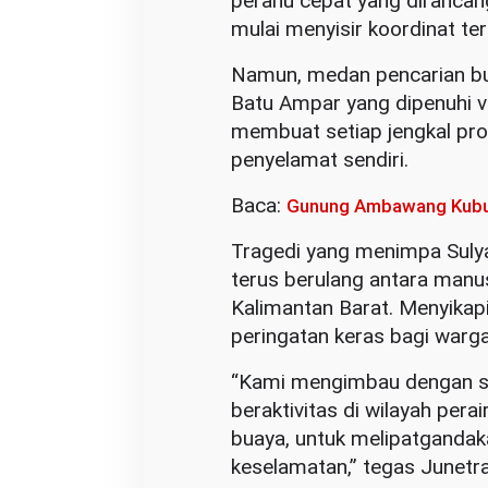
perahu cepat yang diranca
mulai menyisir koordinat ter
Namun, medan pencarian buk
Batu Ampar yang dipenuhi v
membuat setiap jengkal pros
penyelamat sendiri.
Baca:
Gunung Ambawang Kubu R
Tragedi yang menimpa Sulya
terus berulang antara manus
Kalimantan Barat. Menyikapi
peringatan keras bagi warga 
“Kami mengimbau dengan sa
beraktivitas di wilayah per
buaya, untuk melipatganda
keselamatan,” tegas Junetra