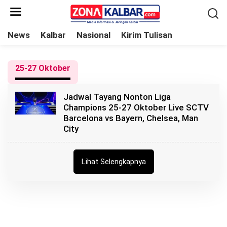
L
e
w
News
Kalbar
Nasional
Kirim Tulisan
a
t
25-27 Oktober
i
k
Jadwal Tayang Nonton Liga
e
Champions 25-27 Oktober Live SCTV
k
Barcelona vs Bayern, Chelsea, Man
o
City
n
t
Lihat Selengkapnya
e
n