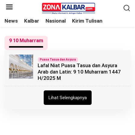
L
e
w
News
Kalbar
Nasional
Kirim Tulisan
a
t
9 10 Muharram
i
k
e
Puasa Tasua dan Asyura
Lafal Niat Puasa Tasua dan Asyura
k
Arab dan Latin: 9 10 Muharram 1447
o
H/2025 M
n
t
e
Lihat Selengkapnya
n