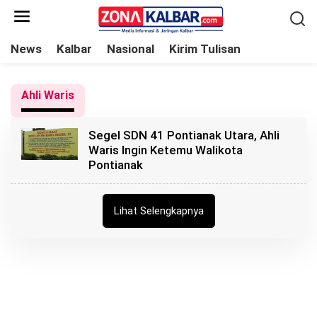
L
e
w
News
Kalbar
Nasional
Kirim Tulisan
a
t
Ahli Waris
i
k
Segel SDN 41 Pontianak Utara, Ahli
e
Waris Ingin Ketemu Walikota
k
Pontianak
o
n
t
Lihat Selengkapnya
e
n