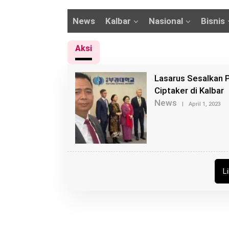
News
Kalbar
Nasional
Bisnis
Aksi
Lasarus Sesalkan 
Ciptaker di Kalbar
News
O
|
April 1, 2023
L
E
H
B
U
N
G
Z
L
U