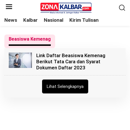
L
e
w
News
Kalbar
Nasional
Kirim Tulisan
a
t
Beasiswa Kemenag
i
k
Link Daftar Beasiswa Kemenag
e
Berikut Tata Cara dan Syarat
k
Dokumen Daftar 2023
o
n
t
Lihat Selengkapnya
e
n