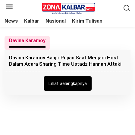
L
e
w
News
Kalbar
Nasional
Kirim Tulisan
a
t
Davina Karamoy
i
k
Davina Karamoy Banjir Pujian Saat Menjadi Host
e
Dalam Acara Sharing Time Ustadz Hannan Attaki
k
o
n
Lihat Selengkapnya
t
e
n