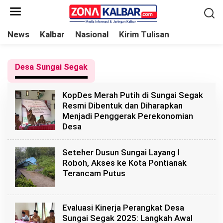
L
e
w
News
Kalbar
Nasional
Kirim Tulisan
a
t
Desa Sungai Segak
i
k
KopDes Merah Putih di Sungai Segak
e
Resmi Dibentuk dan Diharapkan
k
Menjadi Penggerak Perekonomian
o
Desa
n
t
Seteher Dusun Sungai Layang I
e
Roboh, Akses ke Kota Pontianak
Terancam Putus
n
Evaluasi Kinerja Perangkat Desa
Sungai Segak 2025: Langkah Awal