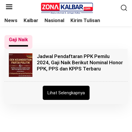
L
e
w
News
Kalbar
Nasional
Kirim Tulisan
a
t
Gaji Naik
i
k
Jadwal Pendaftaran PPK Pemilu
e
2024, Gaji Naik Berikut Nominal Honor
k
PPK, PPS dan KPPS Terbaru
o
n
t
Lihat Selengkapnya
e
n