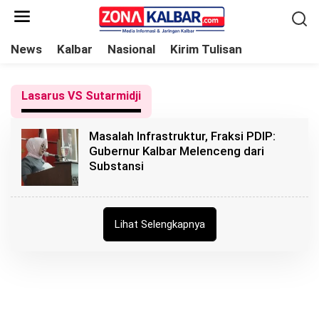
L
e
w
News
Kalbar
Nasional
Kirim Tulisan
a
t
Lasarus VS Sutarmidji
i
k
Masalah Infrastruktur, Fraksi PDIP:
e
Gubernur Kalbar Melenceng dari
k
Substansi
o
n
t
Lihat Selengkapnya
e
n