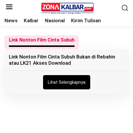
L
e
w
News
Kalbar
Nasional
Kirim Tulisan
a
t
Link Nonton Film Cinta Subuh
i
k
Link Nonton Film Cinta Subuh Bukan di Rebahin
e
atau LK21 Akses Download
k
o
n
Lihat Selengkapnya
t
e
n