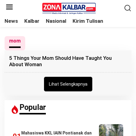
L
e
w
News
Kalbar
Nasional
Kirim Tulisan
a
t
mom
i
k
5 Things Your Mom Should Have Taught You
e
About Woman
k
o
n
Lihat Selengkapnya
t
e
Popular
n
Mahasiswa KKL IAIN Pontianak dan