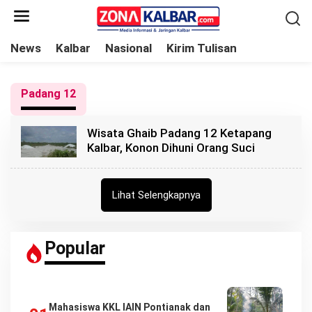
L
e
w
News
Kalbar
Nasional
Kirim Tulisan
a
t
Padang 12
i
k
Wisata Ghaib Padang 12 Ketapang
e
Kalbar, Konon Dihuni Orang Suci
k
o
n
Lihat Selengkapnya
t
e
n
Popular
Mahasiswa KKL IAIN Pontianak dan