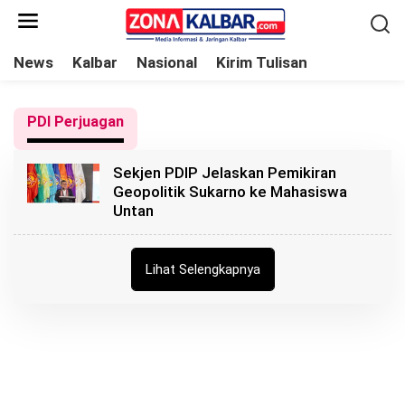
L
e
w
News
Kalbar
Nasional
Kirim Tulisan
a
t
PDI Perjuagan
i
k
Sekjen PDIP Jelaskan Pemikiran
e
Geopolitik Sukarno ke Mahasiswa
k
Untan
o
n
t
Lihat Selengkapnya
e
n