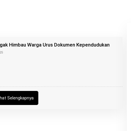
gak Himbau Warga Urus Dokumen Kependudukan
O
25
L
E
H
K
A
N
G
R
O
I
ihat Selengkapnya
S