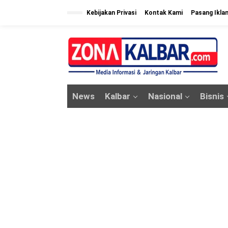
L
Kebijakan Privasi
Kontak Kami
Pasang Ikla
e
w
a
t
i
k
News
Kalbar
Nasional
Bisnis
e
k
o
n
t
e
n