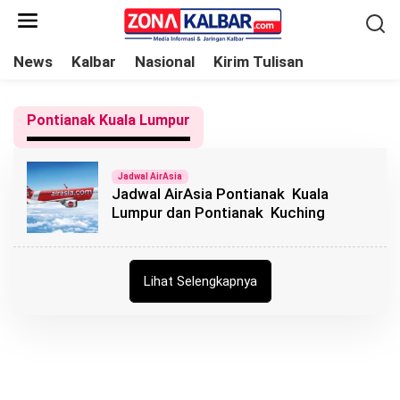
L
e
w
News
Kalbar
Nasional
Kirim Tulisan
a
t
Pontianak Kuala Lumpur
i
k
e
Jadwal AirAsia
Jadwal AirAsia Pontianak Kuala
k
Lumpur dan Pontianak Kuching
o
n
t
Lihat Selengkapnya
e
n