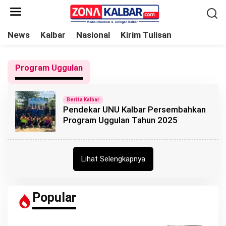
L
e
w
News
Kalbar
Nasional
Kirim Tulisan
a
t
Program Uggulan
i
k
e
Berita Kalbar
Pendekar UNU Kalbar Persembahkan
k
Program Uggulan Tahun 2025
o
n
t
Lihat Selengkapnya
e
n
Popular