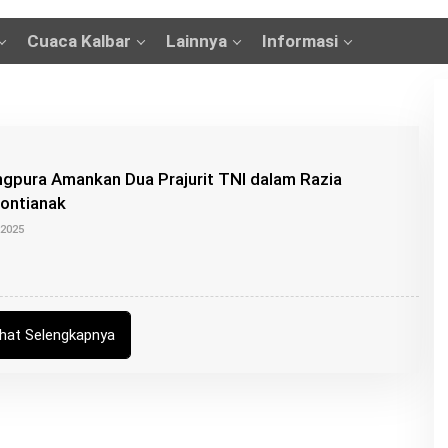
Cuaca Kalbar
Lainnya
Informasi
gpura Amankan Dua Prajurit TNI dalam Razia
Pontianak
O
 2025
L
E
H
B
U
N
G
ihat Selengkapnya
Z
U