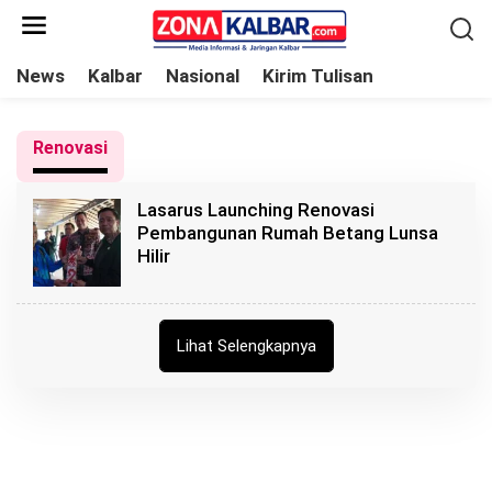
L
e
w
News
Kalbar
Nasional
Kirim Tulisan
a
t
Renovasi
i
k
Lasarus Launching Renovasi
e
Pembangunan Rumah Betang Lunsa
k
Hilir
o
n
t
Lihat Selengkapnya
e
n