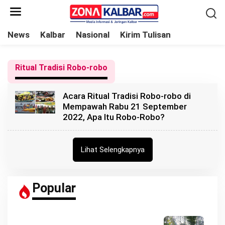
L
e
w
News
Kalbar
Nasional
Kirim Tulisan
a
t
Ritual Tradisi Robo-robo
i
k
Acara Ritual Tradisi Robo-robo di
e
Mempawah Rabu 21 September
k
2022, Apa Itu Robo-Robo?
o
n
t
Lihat Selengkapnya
e
n
Popular