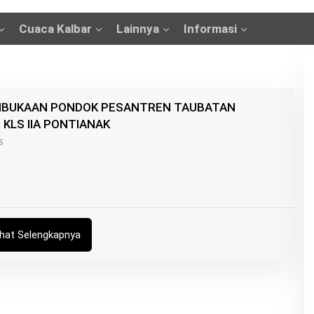
Cuaca Kalbar
Lainnya
Informasi
MBUKAAN PONDOK PESANTREN TAUBATAN
 KLS IIA PONTIANAK
O
5
L
E
H
K
A
N
G
R
ihat Selengkapnya
O
I
S