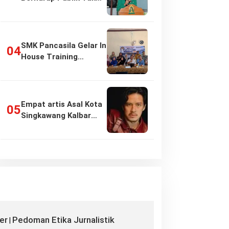
Girang…
SMK Pancasila Gelar In
House Training
Penyusunan…
Empat artis Asal Kota
Singkawang Kalbar
sukses:…
er
Pedoman Etika Jurnalistik
|