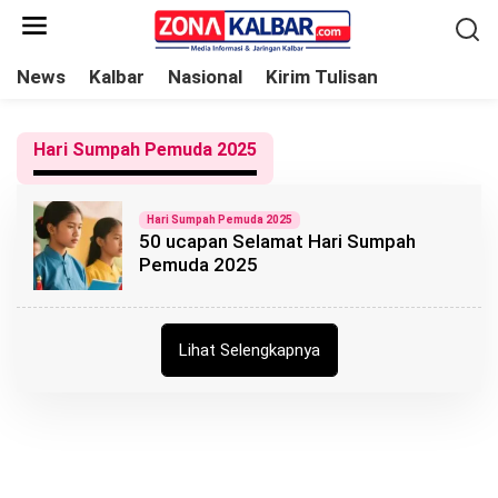
L
e
w
News
Kalbar
Nasional
Kirim Tulisan
a
t
Hari Sumpah Pemuda 2025
i
k
e
Hari Sumpah Pemuda 2025
​50 ucapan Selamat Hari Sumpah
k
Pemuda 2025
o
n
t
Lihat Selengkapnya
e
n