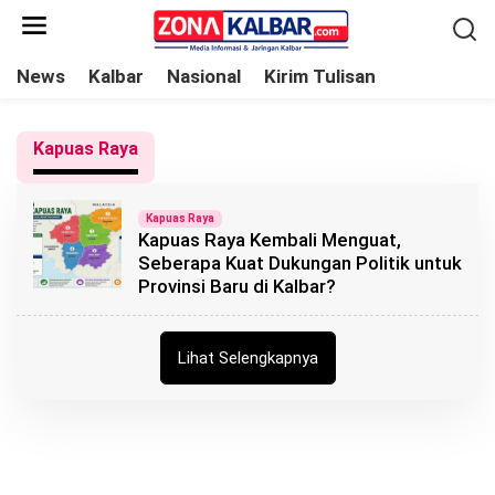
L
e
w
News
Kalbar
Nasional
Kirim Tulisan
a
t
Kapuas Raya
i
k
e
Kapuas Raya
Kapuas Raya Kembali Menguat,
k
Seberapa Kuat Dukungan Politik untuk
o
Provinsi Baru di Kalbar?
n
t
e
Lihat Selengkapnya
n