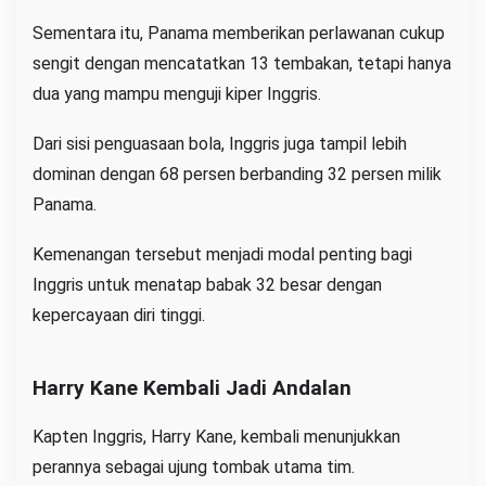
Sementara itu, Panama memberikan perlawanan cukup
sengit dengan mencatatkan 13 tembakan, tetapi hanya
dua yang mampu menguji kiper Inggris.
Dari sisi penguasaan bola, Inggris juga tampil lebih
dominan dengan 68 persen berbanding 32 persen milik
Panama.
Kemenangan tersebut menjadi modal penting bagi
Inggris untuk menatap babak 32 besar dengan
kepercayaan diri tinggi.
Harry Kane Kembali Jadi Andalan
Kapten Inggris, Harry Kane, kembali menunjukkan
perannya sebagai ujung tombak utama tim.