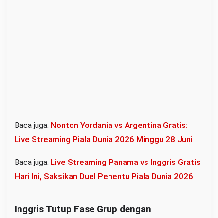
Nonton Yordania vs Argentina Gratis:
Baca juga:
Live Streaming Piala Dunia 2026 Minggu 28 Juni
Live Streaming Panama vs Inggris Gratis
Baca juga:
Hari Ini, Saksikan Duel Penentu Piala Dunia 2026
Inggris Tutup Fase Grup dengan