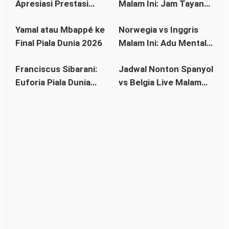
Apresiasi Prestasi
Malam Ini: Jam Tayang,
Revolusi Sepak Bola
dan Duel Yamal vs
Kontingen Kubu Raya
Prediksi Skor, H2H dan
Bintang Argentina
Yamal atau Mbappé ke
Norwegia vs Inggris
Raih 48 Medali di
Link Live Streaming
Final Piala Dunia 2026
Malam Ini: Adu Mental,
FORPROV II Kalbar
Semifinal Piala Dunia
Adu Taktik, Siapa ke
2026
2026
Franciscus Sibarani:
Jadwal Nonton Spanyol
Semifinal Piala Dunia
Euforia Piala Dunia
vs Belgia Live Malam
2026?
Momentum Perkuat
Ini! Duel Panas Dua
Budaya Menghargai
Raksasa Eropa di
Kekayaan Intelektual
Perempat Final Piala
Dunia 2026