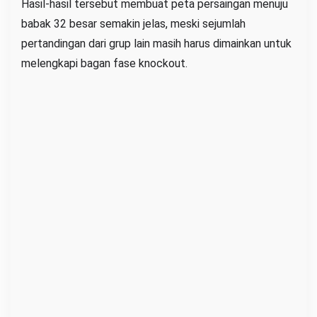
Hasil-hasil tersebut membuat peta persaingan menuju
babak 32 besar semakin jelas, meski sejumlah
pertandingan dari grup lain masih harus dimainkan untuk
melengkapi bagan fase knockout.