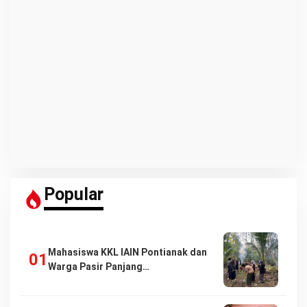
Popular
Mahasiswa KKL IAIN Pontianak dan
Warga Pasir Panjang…