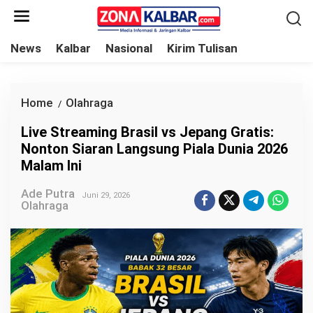
L
e
w
News
Kalbar
Nasional
Kirim Tulisan
a
t
i
Home
Olahraga
L
/
k
i
Live Streaming Brasil vs Jepang Gratis:
e
v
Nonton Siaran Langsung Piala Dunia 2026
k
e
Malam Ini
o
S
n
Ade Putra
t
Juni 29, 2026
Olahraga
t
r
e
e
n
a
m
i
n