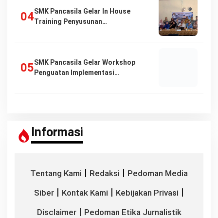
SMK Pancasila Gelar In House
Training Penyusunan…
SMK Pancasila Gelar Workshop
Penguatan Implementasi…
Informasi
|
|
Tentang Kami
Redaksi
Pedoman Media
|
|
|
Siber
Kontak Kami
Kebijakan Privasi
|
Disclaimer
Pedoman Etika Jurnalistik