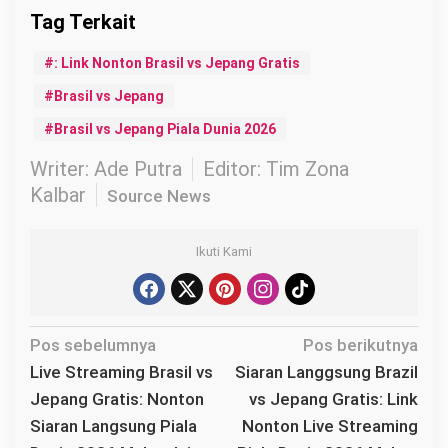
: Link Nonton Brasil vs Jepang Gratis
Brasil vs Jepang
Brasil vs Jepang Piala Dunia 2026
Writer: Ade Putra
Editor: Tim Zona
Kalbar
Source News
Ikuti Kami
N
Pos sebelumnya
Pos berikutnya
a
Live Streaming Brasil vs
Siaran Langgsung Brazil
v
Jepang Gratis: Nonton
vs Jepang Gratis: Link
i
Siaran Langsung Piala
Nonton Live Streaming