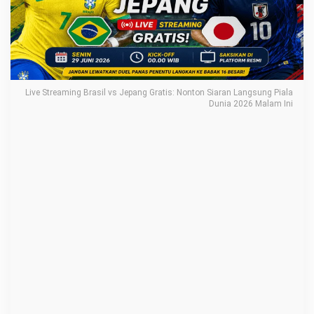
g
B
r
a
s
Live Streaming Brasil vs Jepang Gratis: Nonton Siaran Langsung Piala
i
Dunia 2026 Malam Ini
l
v
s
J
e
p
a
n
g
G
r