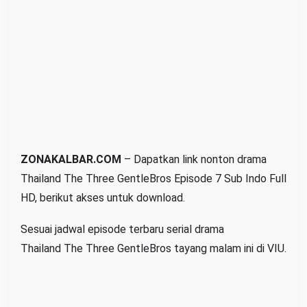
e
e
G
e
n
t
l
e
B
ZONAKALBAR.COM
– Dapatkan link nonton drama
r
Thailand The Three GentleBros Episode 7 Sub Indo Full
o
HD, berikut akses untuk download.
s
E
Sesuai jadwal episode terbaru serial drama
p
Thailand The Three GentleBros tayang malam ini di VIU.
i
s
o
d