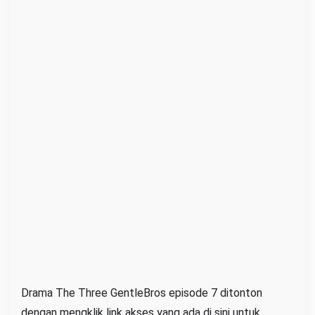
e
7
S
u
b
I
n
d
o
F
u
l
l
H
D
Drama The Three GentleBros episode 7 ditonton
,
D
dengan mengklik link akses yang ada di sini untuk