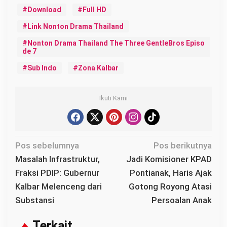
Download
Full HD
Link Nonton Drama Thailand
Nonton Drama Thailand The Three GentleBros Episo
de 7
Sub Indo
Zona Kalbar
Ikuti Kami
N
Pos sebelumnya
Pos berikutnya
a
Masalah Infrastruktur,
Jadi Komisioner KPAD
v
Fraksi PDIP: Gubernur
Pontianak, Haris Ajak
i
Kalbar Melenceng dari
Gotong Royong Atasi
g
Substansi
Persoalan Anak
a
s
Terkait