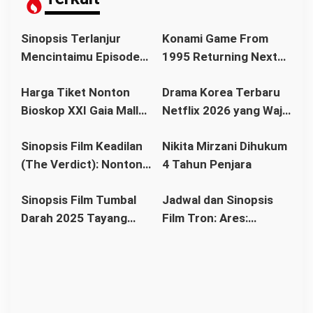
i
p
Sinopsis Terlanjur
Konami Game From
o
Mencintaimu Episode
1995 Returning Next
s
15: Arumi Selamat,
Month for First Time
Harga Tiket Nonton
Drama Korea Terbaru
Rahasia Laura dan
Ever, Game Legendaris
Bioskop XXI Gaia Mall
Netflix 2026 yang Wajib
Rendi Terancam
Akhirnya Rilis Globa
Pontianak Terbaru Juli
Ditonton, Dari Romantis
Terbongkar
Sinopsis Film Keadilan
Nikita Mirzani Dihukum
2026, Weekdays Mulai
hingga Thriller
(The Verdict): Nonton
4 Tahun Penjara
Rp30 Ribu
di Bioskop Rio Dewanto
Sinopsis Film Tumbal
Jadwal dan Sinopsis
Lawan Sistem Hukum
Darah 2025 Tayang
Film Tron: Ares:
Korup
Oktober
Pertemuan Manusia
dan Kecerdasan
Buatan di Layar Lebar