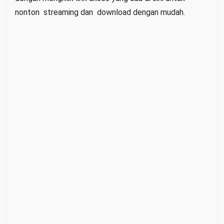
o
nonton streaming dan download dengan mudah.
w
n
l
o
a
d