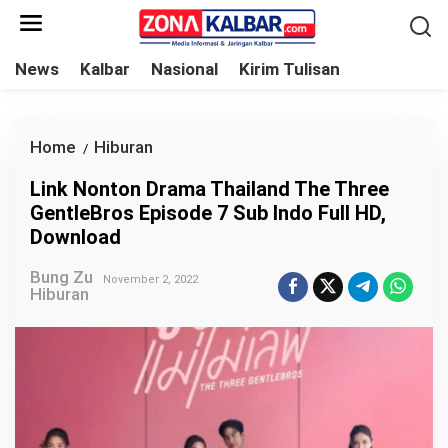
L
e
w
News
Kalbar
Nasional
Kirim Tulisan
a
t
i
Home
Hiburan
L
/
k
i
Link Nonton Drama Thailand The Three
e
n
GentleBros Episode 7 Sub Indo Full HD,
k
k
Download
o
N
n
Bung Zu
o
November 2, 2022
Hiburan
t
n
e
t
n
o
n
D
r