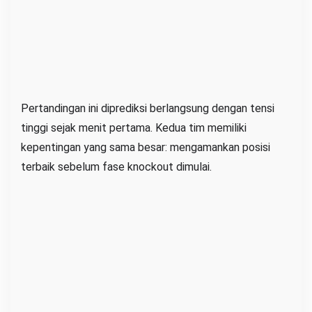
b
d
i
P
i
a
Pertandingan ini diprediksi berlangsung dengan tensi
l
tinggi sejak menit pertama. Kedua tim memiliki
a
kepentingan yang sama besar: mengamankan posisi
D
terbaik sebelum fase knockout dimulai.
u
n
i
a
2
0
2
6