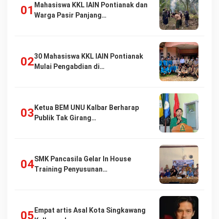
Mahasiswa KKL IAIN Pontianak dan
Warga Pasir Panjang…
30 Mahasiswa KKL IAIN Pontianak
Mulai Pengabdian di…
Ketua BEM UNU Kalbar Berharap
Publik Tak Girang…
SMK Pancasila Gelar In House
Training Penyusunan…
Empat artis Asal Kota Singkawang