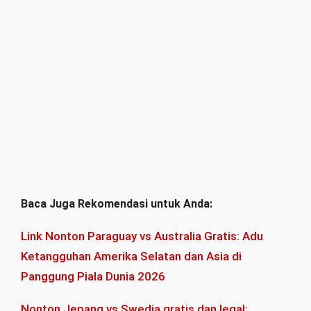
Baca Juga Rekomendasi untuk Anda:
Link Nonton Paraguay vs Australia Gratis: Adu
Ketangguhan Amerika Selatan dan Asia di
Panggung Piala Dunia 2026
Nonton Jepang vs Swedia gratis dan legal: