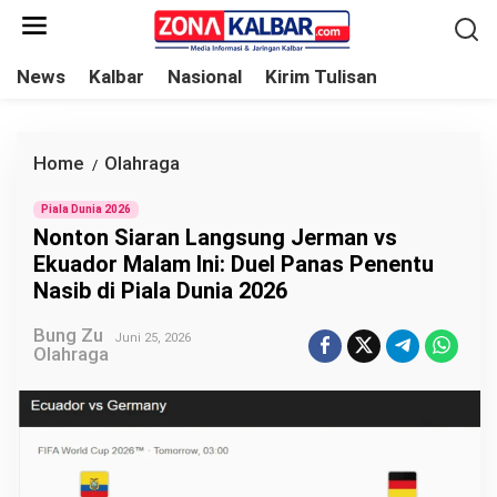
L
e
w
News
Kalbar
Nasional
Kirim Tulisan
a
t
i
Home
Olahraga
N
/
k
o
e
Piala Dunia 2026
n
Nonton Siaran Langsung Jerman vs
k
t
Ekuador Malam Ini: Duel Panas Penentu
o
o
Nasib di Piala Dunia 2026
n
n
t
Bung Zu
S
Juni 25, 2026
Olahraga
e
i
n
a
r
a
n