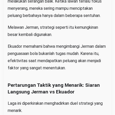
melakukan serangan balik. Ketika lawan terlalu fokus
menyerang, mereka sering mampu menciptakan
peluang berbahaya hanya dalam beberapa sentuhan.
Melawan Jerman, strategi seperti itu kemungkinan
besar kembali digunakan.
Ekuador memahami bahwa mengimbangi Jerman dalam
penguasaan bola bukanlah tugas mudah. Karena itu,
efektivitas saat mendapatkan peluang akan menjadi
faktor yang sangat menentukan.
Pertarungan Taktik yang Menarik: Siaran
Langsung Jerman vs Ekuador
Laga ini diperkirakan menghadirkan duel strategi yang
menarik.