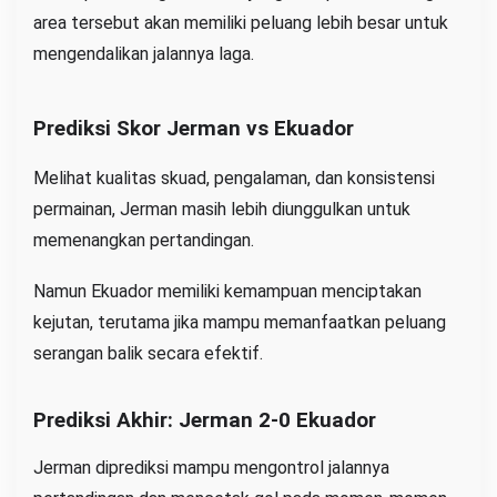
area tersebut akan memiliki peluang lebih besar untuk
mengendalikan jalannya laga.
Prediksi Skor Jerman vs Ekuador
Melihat kualitas skuad, pengalaman, dan konsistensi
permainan, Jerman masih lebih diunggulkan untuk
memenangkan pertandingan.
Namun Ekuador memiliki kemampuan menciptakan
kejutan, terutama jika mampu memanfaatkan peluang
serangan balik secara efektif.
Prediksi Akhir: Jerman 2-0 Ekuador
Jerman diprediksi mampu mengontrol jalannya