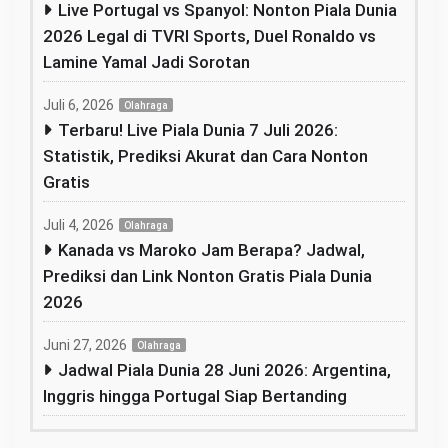
Live Portugal vs Spanyol: Nonton Piala Dunia
2026 Legal di TVRI Sports, Duel Ronaldo vs
Lamine Yamal Jadi Sorotan
Juli 6, 2026
Olahraga
Terbaru! Live Piala Dunia 7 Juli 2026:
Statistik, Prediksi Akurat dan Cara Nonton
Gratis
Juli 4, 2026
Olahraga
Kanada vs Maroko Jam Berapa? Jadwal,
Prediksi dan Link Nonton Gratis Piala Dunia
2026
Juni 27, 2026
Olahraga
Jadwal Piala Dunia 28 Juni 2026: Argentina,
Inggris hingga Portugal Siap Bertanding