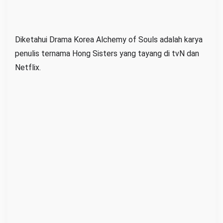
s
Diketahui Drama Korea Alchemy of Souls adalah karya
penulis ternama Hong Sisters yang tayang di tvN dan
Netflix.