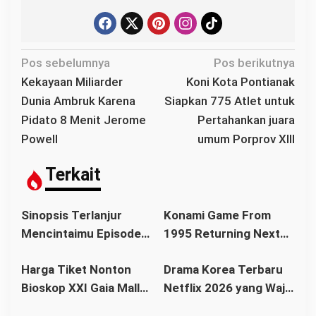
N
Pos sebelumnya
Pos berikutnya
a
Kekayaan Miliarder
Koni Kota Pontianak
v
Dunia Ambruk Karena
Siapkan 775 Atlet untuk
i
Pidato 8 Menit Jerome
Pertahankan juara
g
Powell
umum Porprov XIII
a
s
Terkait
i
p
Sinopsis Terlanjur
Konami Game From
o
Mencintaimu Episode
1995 Returning Next
s
15: Arumi Selamat,
Month for First Time
Harga Tiket Nonton
Drama Korea Terbaru
Rahasia Laura dan
Ever, Game Legendaris
Bioskop XXI Gaia Mall
Netflix 2026 yang Wajib
Rendi Terancam
Akhirnya Rilis Globa
Pontianak Terbaru Juli
Ditonton, Dari Romantis
Terbongkar