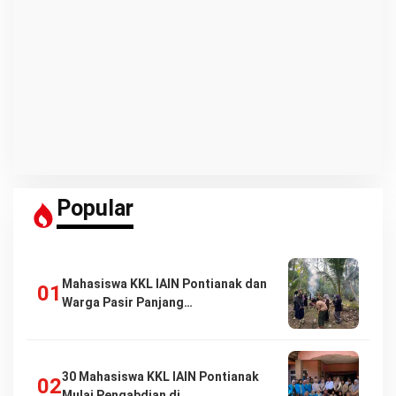
Popular
Mahasiswa KKL IAIN Pontianak dan
Warga Pasir Panjang…
30 Mahasiswa KKL IAIN Pontianak
Mulai Pengabdian di…