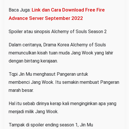
Link dan Cara Download Free Fire
Baca Juga:
Advance Server September 2022
Spoiler atau sinopsis Alchemy of Souls Season 2
Dalam ceritanya, Drama Korea Alchemy of Souls
memunculkan kisah tuan muda Jang Wook yang lahir
dengan bintang kerajaan.
Tqpi Jin Mu menghasut Pangeran untuk
membenci Jang Wook. Itu semakin membuat Pangeran
marah besar.
Hal itu sebab dirinya kerap kali menginginkan apa yang
menjadi milik Jang Wook.
Tampak di spoiler ending season 1, Jin Mu