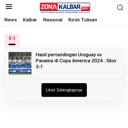
L
e
w
News
Kalbar
Nasional
Kirim Tulisan
a
t
3-1
i
k
Hasil pertandingan Uruguay vs
e
Panama di Copa America 2024 : Skor
k
3-1
o
n
t
Lihat Selengkapnya
e
n