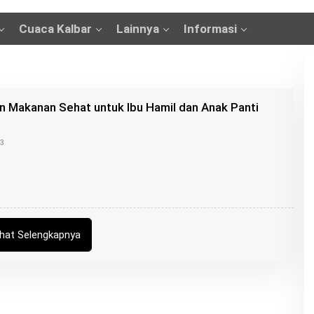
Cuaca Kalbar
Lainnya
Informasi
n Makanan Sehat untuk Ibu Hamil dan Anak Panti
O
23
L
E
H
B
U
N
G
Z
ihat Selengkapnya
U