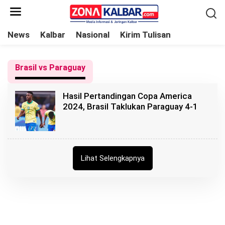
L
e
w
News
Kalbar
Nasional
Kirim Tulisan
a
t
Brasil vs Paraguay
i
k
Hasil Pertandingan Copa America
e
2024, Brasil Taklukan Paraguay 4-1
k
o
n
t
Lihat Selengkapnya
e
n