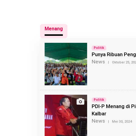
Menang
Politik
Punya Ribuan Peng
News
|
Oktober 25, 20
Politik
PDI-P Menang di Pi
Kalbar
News
O
|
Mei 30, 2024
L
E
H