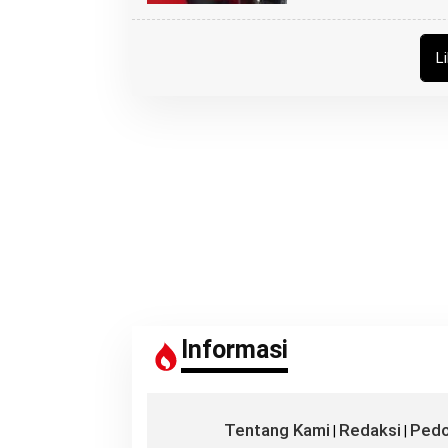
B
U
N
G
L
Z
U
Informasi
Tentang Kami
Redaksi
Pedo
|
|