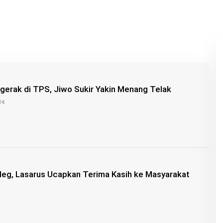
gerak di TPS, Jiwo Sukir Yakin Menang Telak
O
24
L
E
H
B
U
N
G
Z
U
leg, Lasarus Ucapkan Terima Kasih ke Masyarakat