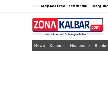
L
Kebijakan Privasi
Kontak Kami
Pasang Ikla
e
w
a
t
i
k
News
Kalbar
Nasional
Bisnis
e
k
o
n
t
e
n