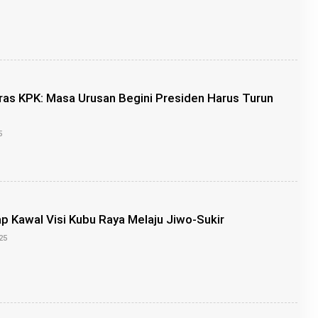
L
E
H
B
U
N
G
Z
U
ras KPK: Masa Urusan Begini Presiden Harus Turun
O
5
L
E
H
B
U
N
G
p Kawal Visi Kubu Raya Melaju Jiwo-Sukir
Z
U
O
25
L
E
H
B
U
N
G