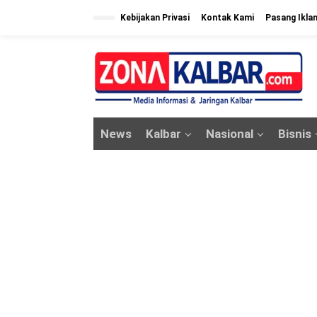
L
Kebijakan Privasi
Kontak Kami
Pasang Ikla
e
w
a
t
i
k
News
Kalbar
Nasional
Bisnis
e
k
o
n
t
e
n