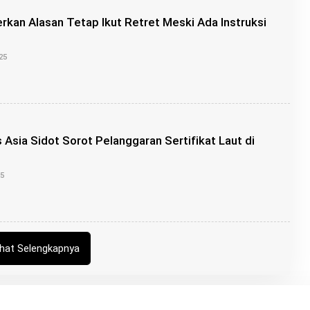
Z
U
rkan Alasan Tetap Ikut Retret Meski Ada Instruksi
O
25
L
E
H
B
U
N
G
 Asia Sidot Sorot Pelanggaran Sertifikat Laut di
Z
U
O
25
L
E
H
B
U
N
G
ihat Selengkapnya
Z
U