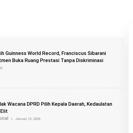
ih Guinness World Record, Franciscus Sibarani
tmen Buka Ruang Prestasi Tanpa Diskriminasi
O
26
L
E
H
B
U
N
G
lak Wacana DPRD Pilih Kepala Daerah, Kedaulatan
Z
U
Elit
onal
O
|
Januari 13, 2026
L
E
H