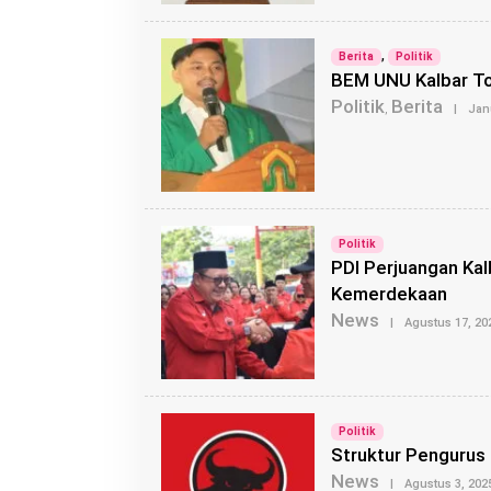
,
Berita
Politik
BEM UNU Kalbar T
Politik
Berita
,
|
Jan
Politik
PDI Perjuangan Ka
Kemerdekaan
News
|
Agustus 17, 20
Politik
Struktur Pengurus
News
|
Agustus 3, 202