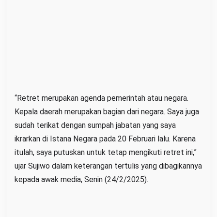
j
u
a
n
g
a
n
“Retret merupakan agenda pemerintah atau negara.
Kepala daerah merupakan bagian dari negara. Saya juga
sudah terikat dengan sumpah jabatan yang saya
ikrarkan di Istana Negara pada 20 Februari lalu. Karena
itulah, saya putuskan untuk tetap mengikuti retret ini,”
ujar Sujiwo dalam keterangan tertulis yang dibagikannya
kepada awak media, Senin (24/2/2025).