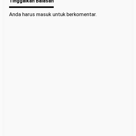
Tinggalkan Balasan
dalam Kebaikan
Anda harus
masuk
untuk berkomentar.