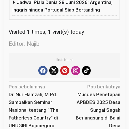
Jadwal Piala Dunia 28 Juni 2026: Argentina,
Inggris hingga Portugal Siap Bertanding
Visited 1 times, 1 visit(s) today
Editor: Najib
Ikuti Kami
N
Pos sebelumnya
Pos berikutnya
a
Dr. Nur Hamzah, M.Pd.
Musdes Penetapan
v
Sampaikan Seminar
APBDES 2025 Desa
i
Nasional tentang “The
Sungai Segak
g
Fatherless Country” di
Berlangsung di Balai
a
UNUGIRI Bojonegoro
Desa