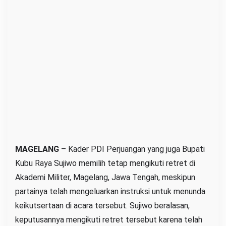
a
p
I
k
u
t
R
e
t
r
e
t
MAGELANG
– Kader PDI Perjuangan yang juga Bupati
M
Kubu Raya Sujiwo memilih tetap mengikuti retret di
e
Akademi Militer, Magelang, Jawa Tengah, meskipun
s
partainya telah mengeluarkan instruksi untuk menunda
k
keikutsertaan di acara tersebut. Sujiwo beralasan,
i
keputusannya mengikuti retret tersebut karena telah
A