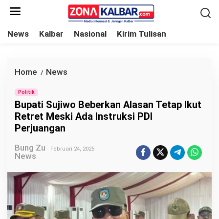
L
e
w
News
Kalbar
Nasional
Kirim Tulisan
a
t
i
Home
News
B
/
k
u
e
Politik
p
Bupati Sujiwo Beberkan Alasan Tetap Ikut
k
a
Retret Meski Ada Instruksi PDI
o
t
Perjuangan
n
i
t
Bung Zu
S
Februari 24, 2025
News
e
u
n
j
i
w
o