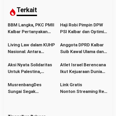
s
i
Terkait
p
o
BBM Langka, PKC PMII
Haji Robi Pimpin DPW
s
Kalbar Pertanyakan
PSI Kalbar dan Optimis
Stetmen Pemerintah
Memang Pemilu 2029
Living Law dalam KUHP
Anggota DPRD Kalbar
Terkait Stok BBM
Nasional: Antara
Suib Kawal Ulama dan
Aman
Hukum Adat dan Asas
Pondok Pesantren
Aksi Nyata Solidaritas
Atlet Israel Berencana
Legalitas
Untuk Palestina,
Ikut Kejuaraan Dunia
Ratusan Warga
Senam di Jakarta, Ini
MusrenbangDes
Link Gratis
Pontianak Ikuti Senam
Kata Menlu
Sungai Segak
Nonton Streaming Real
Sehat dan
Sekaligus Bahas
Madrid vs Villarreal
Penggalangan Donasi
RKPDes 2026: Kades
Live di video
Ajak Warga Berlomba