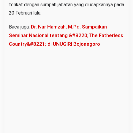
terikat dengan sumpah jabatan yang diucapkannya pada
d
20 Februari lalu.
a
I
Dr. Nur Hamzah, M.Pd. Sampaikan
Baca juga:
n
Seminar Nasional tentang &#8220;The Fatherless
s
Country&#8221; di UNUGIRI Bojonegoro
t
r
u
k
s
i
P
D
I
P
e
r