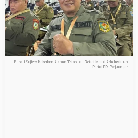
B
e
b
e
r
k
a
n
Bupati Sujiwo Beberkan Alasan Tetap Ikut Retret Meski Ada Instruksi
Partai PDI Perjuangan
A
l
a
s
a
n
T
e
t