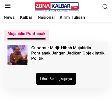
L
e
w
News
Kalbar
Nasional
Kirim Tulisan
a
t
Mujahidin Pontianak
i
k
Gubernur Midji: Hibah Mujahidin
e
Pontianak Jangan Jadikan Objek Intrik
k
Politik
o
n
t
Lihat Selengkapnya
e
n