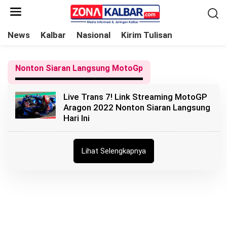
L
e
w
News
Kalbar
Nasional
Kirim Tulisan
a
t
Nonton Siaran Langsung MotoGp
i
k
Live Trans 7! Link Streaming MotoGP
e
Aragon 2022 Nonton Siaran Langsung
k
Hari Ini
o
n
t
Lihat Selengkapnya
e
n