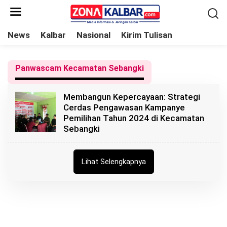
L
e
w
News
Kalbar
Nasional
Kirim Tulisan
a
t
Panwascam Kecamatan Sebangki
i
k
Membangun Kepercayaan: Strategi
e
Cerdas Pengawasan Kampanye
k
Pemilihan Tahun 2024 di Kecamatan
o
Sebangki
n
t
Lihat Selengkapnya
e
n