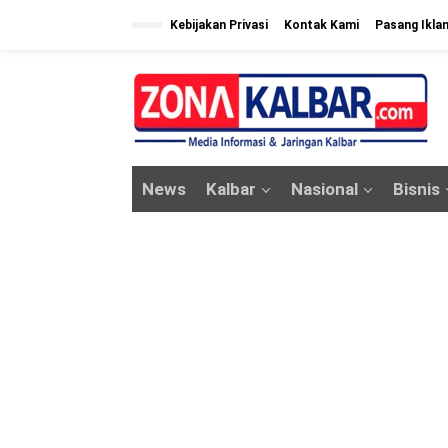
L
Kebijakan Privasi
Kontak Kami
Pasang Ikla
e
w
a
t
i
k
News
Kalbar
Nasional
Bisnis
e
k
o
n
t
e
n