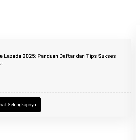
ate Lazada 2025: Panduan Daftar dan Tips Sukses
O
25
L
E
H
B
U
N
G
Z
ihat Selengkapnya
U