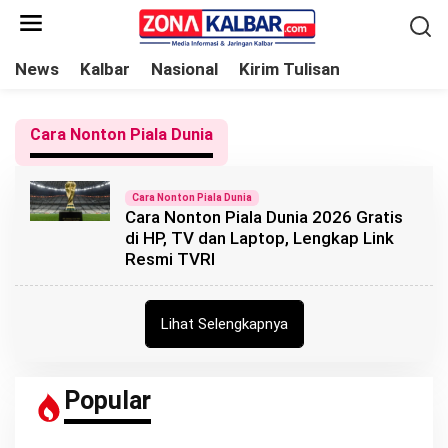
L
e
w
News
Kalbar
Nasional
Kirim Tulisan
a
t
Cara Nonton Piala Dunia
i
k
e
Cara Nonton Piala Dunia
Cara Nonton Piala Dunia 2026 Gratis
k
di HP, TV dan Laptop, Lengkap Link
o
Resmi TVRI
n
t
e
Lihat Selengkapnya
n
Popular