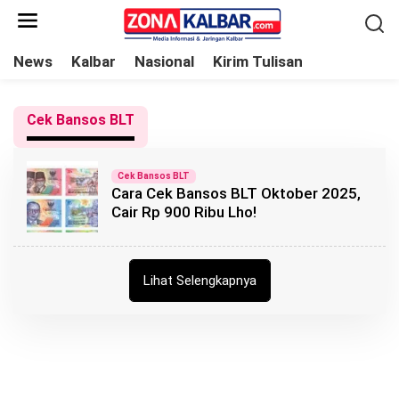
L
e
w
News
Kalbar
Nasional
Kirim Tulisan
a
t
Cek Bansos BLT
i
k
e
Cek Bansos BLT
Cara Cek Bansos BLT Oktober 2025,
k
Cair Rp 900 Ribu Lho!
o
n
t
Lihat Selengkapnya
e
n