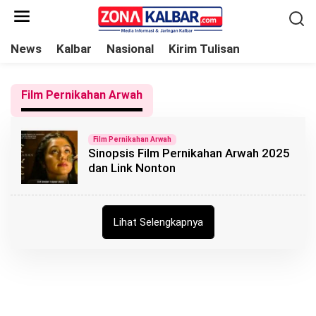
L
e
w
News
Kalbar
Nasional
Kirim Tulisan
a
t
Film Pernikahan Arwah
i
k
e
Film Pernikahan Arwah
Sinopsis Film Pernikahan Arwah 2025
k
dan Link Nonton
o
n
t
Lihat Selengkapnya
e
n