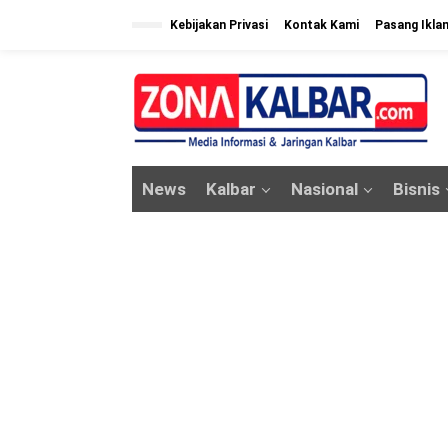
L
Kebijakan Privasi
Kontak Kami
Pasang Ikla
e
w
a
t
i
k
News
Kalbar
Nasional
Bisnis
e
k
o
n
t
e
n