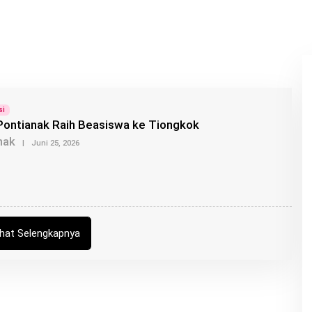
si
ontianak Raih Beasiswa ke Tiongkok
nak
O
|
Juni 25, 2026
L
E
H
A
D
E
P
U
ihat Selengkapnya
T
R
A