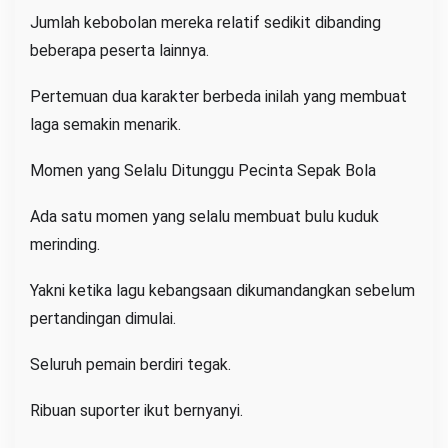
Jumlah kebobolan mereka relatif sedikit dibanding
beberapa peserta lainnya.
Pertemuan dua karakter berbeda inilah yang membuat
laga semakin menarik.
Momen yang Selalu Ditunggu Pecinta Sepak Bola
Ada satu momen yang selalu membuat bulu kuduk
merinding.
Yakni ketika lagu kebangsaan dikumandangkan sebelum
pertandingan dimulai.
Seluruh pemain berdiri tegak.
Ribuan suporter ikut bernyanyi.