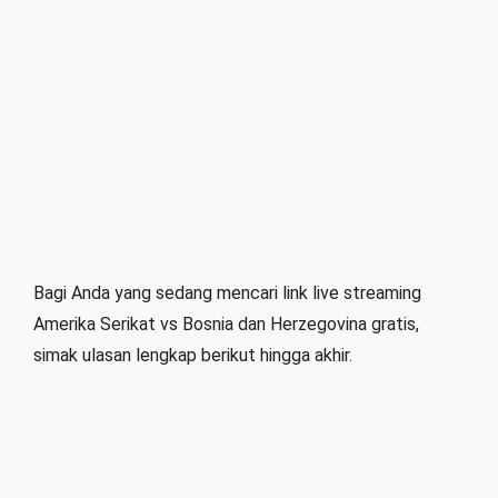
p
M
a
t
i
M
e
n
u
j
Bagi Anda yang sedang mencari link live streaming
u
Amerika Serikat vs Bosnia dan Herzegovina gratis,
B
simak ulasan lengkap berikut hingga akhir.
a
b
a
k
1