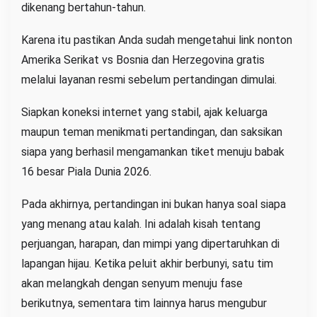
dikenang bertahun-tahun.
Karena itu pastikan Anda sudah mengetahui link nonton
Amerika Serikat vs Bosnia dan Herzegovina gratis
melalui layanan resmi sebelum pertandingan dimulai.
Siapkan koneksi internet yang stabil, ajak keluarga
maupun teman menikmati pertandingan, dan saksikan
siapa yang berhasil mengamankan tiket menuju babak
16 besar Piala Dunia 2026.
Pada akhirnya, pertandingan ini bukan hanya soal siapa
yang menang atau kalah. Ini adalah kisah tentang
perjuangan, harapan, dan mimpi yang dipertaruhkan di
lapangan hijau. Ketika peluit akhir berbunyi, satu tim
akan melangkah dengan senyum menuju fase
berikutnya, sementara tim lainnya harus mengubur