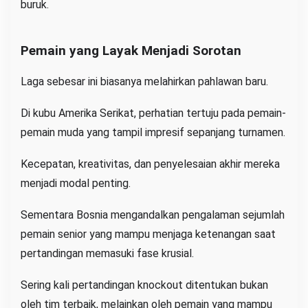
buruk.
Pemain yang Layak Menjadi Sorotan
Laga sebesar ini biasanya melahirkan pahlawan baru.
Di kubu Amerika Serikat, perhatian tertuju pada pemain-
pemain muda yang tampil impresif sepanjang turnamen.
Kecepatan, kreativitas, dan penyelesaian akhir mereka
menjadi modal penting.
Sementara Bosnia mengandalkan pengalaman sejumlah
pemain senior yang mampu menjaga ketenangan saat
pertandingan memasuki fase krusial.
Sering kali pertandingan knockout ditentukan bukan
oleh tim terbaik, melainkan oleh pemain yang mampu