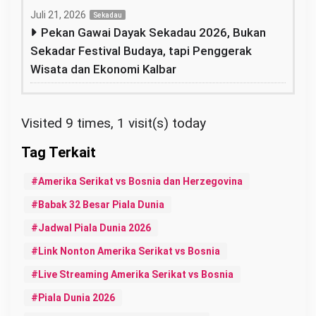
Juli 21, 2026
Sekadau
Pekan Gawai Dayak Sekadau 2026, Bukan
Sekadar Festival Budaya, tapi Penggerak
Wisata dan Ekonomi Kalbar
Visited 9 times, 1 visit(s) today
Amerika Serikat vs Bosnia dan Herzegovina
Babak 32 Besar Piala Dunia
Jadwal Piala Dunia 2026
Link Nonton Amerika Serikat vs Bosnia
Live Streaming Amerika Serikat vs Bosnia
Piala Dunia 2026