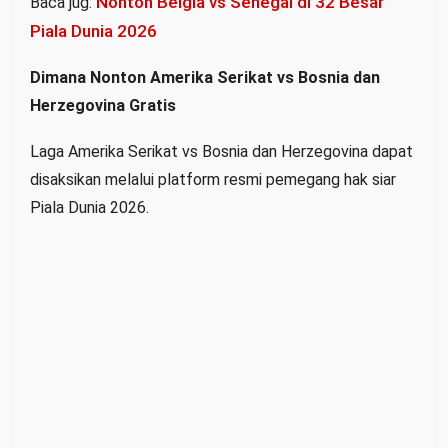
Nonton Belgia vs Senegal di 32 Besar
Baca jug:
0
Piala Dunia 2026
2
6
Dimana Nonton Amerika Serikat vs Bosnia dan
Herzegovina Gratis
Laga Amerika Serikat vs Bosnia dan Herzegovina dapat
disaksikan melalui platform resmi pemegang hak siar
Piala Dunia 2026.