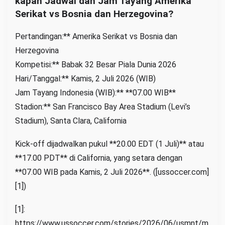
kapan Jadwal dan Jam Tayang Amerika
Serikat vs Bosnia dan Herzegovina?
Pertandingan:** Amerika Serikat vs Bosnia dan
Herzegovina
Kompetisi:** Babak 32 Besar Piala Dunia 2026
Hari/Tanggal:** Kamis, 2 Juli 2026 (WIB)
Jam Tayang Indonesia (WIB):** **07.00 WIB**
Stadion:** San Francisco Bay Area Stadium (Levi’s
Stadium), Santa Clara, California
Kick-off dijadwalkan pukul **20.00 EDT (1 Juli)** atau
**17.00 PDT** di California, yang setara dengan
**07.00 WIB pada Kamis, 2 Juli 2026**. ([ussoccer.com]
[1])
[1]:
https://www.ussoccer.com/stories/2026/06/usmnt/m