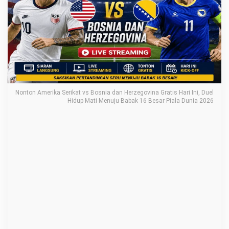
a
S
e
r
i
k
a
Nonton Amerika Serikat vs Bosnia dan Herzegovina Gratis Hari Ini, Duel
t
Hidup Mati Menuju Babak 16 Besar Piala Dunia 2026
v
s
B
o
s
n
i
a
d