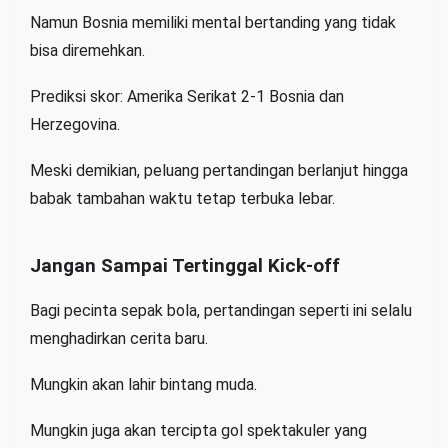
Namun Bosnia memiliki mental bertanding yang tidak
bisa diremehkan.
Prediksi skor: Amerika Serikat 2-1 Bosnia dan
Herzegovina.
Meski demikian, peluang pertandingan berlanjut hingga
babak tambahan waktu tetap terbuka lebar.
Jangan Sampai Tertinggal Kick-off
Bagi pecinta sepak bola, pertandingan seperti ini selalu
menghadirkan cerita baru.
Mungkin akan lahir bintang muda.
Mungkin juga akan tercipta gol spektakuler yang