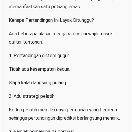
memanfaatkan satu peluang emas.
Kenapa Pertandingan Ini Layak Ditunggu?
Ada beberapa alasan mengapa duel ini wajib masuk
daftar tontonan.
1. Pertandingan sistem gugur
Tidak ada kesempatan kedua.
Siapa kalah langsung pulang.
2. Adu strategi pelatih
Kedua pelatih memiliki gaya permainan yang berbeda
sehingga pertandingan diprediksi berlangsung menarik.
3. Banyak pemain muda bersinar