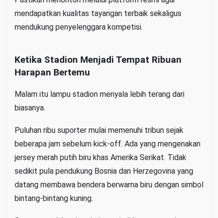
mendapatkan kualitas tayangan terbaik sekaligus
mendukung penyelenggara kompetisi.
Ketika Stadion Menjadi Tempat Ribuan
Harapan Bertemu
Malam itu lampu stadion menyala lebih terang dari
biasanya.
Puluhan ribu suporter mulai memenuhi tribun sejak
beberapa jam sebelum kick-off. Ada yang mengenakan
jersey merah putih biru khas Amerika Serikat. Tidak
sedikit pula pendukung Bosnia dan Herzegovina yang
datang membawa bendera berwarna biru dengan simbol
bintang-bintang kuning.