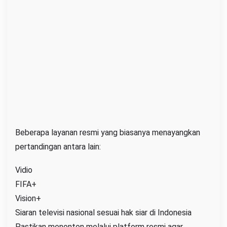
Beberapa layanan resmi yang biasanya menayangkan
pertandingan antara lain:
Vidio
FIFA+
Vision+
Siaran televisi nasional sesuai hak siar di Indonesia
Pastikan menonton melalui platform resmi agar