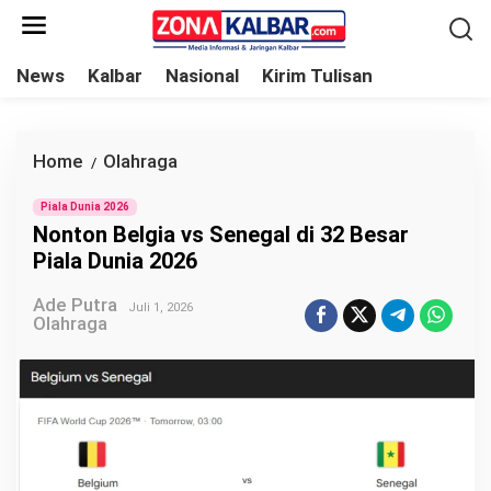
L
e
w
News
Kalbar
Nasional
Kirim Tulisan
a
t
i
Home
Olahraga
N
/
k
o
e
Piala Dunia 2026
n
Nonton Belgia vs Senegal di 32 Besar
k
t
Piala Dunia 2026
o
o
n
Ade Putra
n
Juli 1, 2026
Olahraga
t
B
e
e
n
l
g
i
a