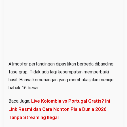
Atmosfer pertandingan dipastikan berbeda dibanding
fase grup. Tidak ada lagi kesempatan memperbaiki
hasil. Hanya kemenangan yang membuka jalan menuju
babak 16 besar.
Live Kolombia vs Portugal Gratis? Ini
Baca Juga:
Link Resmi dan Cara Nonton Piala Dunia 2026
Tanpa Streaming Ilegal