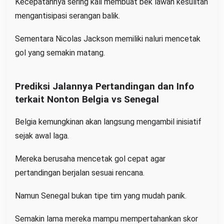
Kecepatannya sering kali membuat bek lawan kesulitan
mengantisipasi serangan balik.
Sementara Nicolas Jackson memiliki naluri mencetak
gol yang semakin matang.
Prediksi Jalannya Pertandingan dan Info
terkait Nonton Belgia vs Senegal
Belgia kemungkinan akan langsung mengambil inisiatif
sejak awal laga.
Mereka berusaha mencetak gol cepat agar
pertandingan berjalan sesuai rencana.
Namun Senegal bukan tipe tim yang mudah panik.
Semakin lama mereka mampu mempertahankan skor