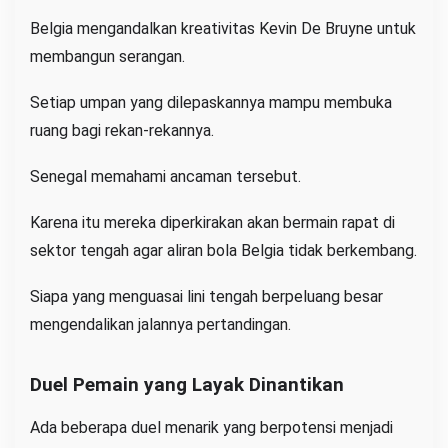
Belgia mengandalkan kreativitas Kevin De Bruyne untuk
membangun serangan.
Setiap umpan yang dilepaskannya mampu membuka
ruang bagi rekan-rekannya.
Senegal memahami ancaman tersebut.
Karena itu mereka diperkirakan akan bermain rapat di
sektor tengah agar aliran bola Belgia tidak berkembang.
Siapa yang menguasai lini tengah berpeluang besar
mengendalikan jalannya pertandingan.
Duel Pemain yang Layak Dinantikan
Ada beberapa duel menarik yang berpotensi menjadi