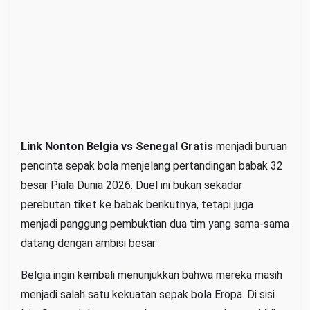
r
P
i
a
l
a
D
u
Link Nonton Belgia vs Senegal Gratis
menjadi buruan
n
pencinta sepak bola menjelang pertandingan babak 32
i
a
besar Piala Dunia 2026. Duel ini bukan sekadar
2
perebutan tiket ke babak berikutnya, tetapi juga
0
menjadi panggung pembuktian dua tim yang sama-sama
2
datang dengan ambisi besar.
6
Belgia ingin kembali menunjukkan bahwa mereka masih
menjadi salah satu kekuatan sepak bola Eropa. Di sisi