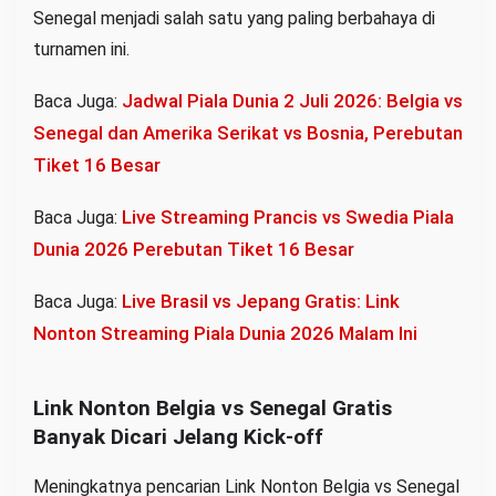
Senegal menjadi salah satu yang paling berbahaya di
turnamen ini.
Jadwal Piala Dunia 2 Juli 2026: Belgia vs
Baca Juga:
Senegal dan Amerika Serikat vs Bosnia, Perebutan
Tiket 16 Besar
Live Streaming Prancis vs Swedia Piala
Baca Juga:
Dunia 2026 Perebutan Tiket 16 Besar
Live Brasil vs Jepang Gratis: Link
Baca Juga:
Nonton Streaming Piala Dunia 2026 Malam Ini
Link Nonton Belgia vs Senegal Gratis
Banyak Dicari Jelang Kick-off
Meningkatnya pencarian Link Nonton Belgia vs Senegal