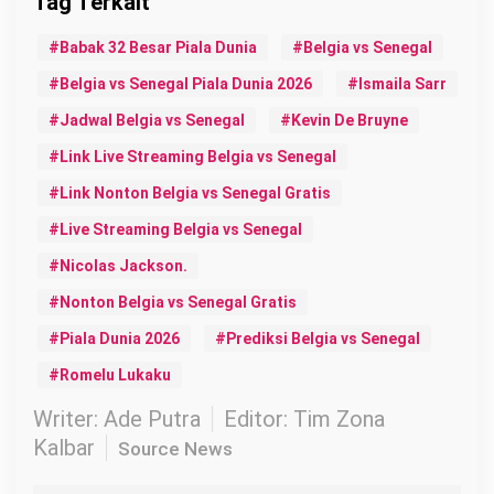
Babak 32 Besar Piala Dunia
Belgia vs Senegal
Belgia vs Senegal Piala Dunia 2026
Ismaila Sarr
Jadwal Belgia vs Senegal
Kevin De Bruyne
Link Live Streaming Belgia vs Senegal
Link Nonton Belgia vs Senegal Gratis
Live Streaming Belgia vs Senegal
Nicolas Jackson.
Nonton Belgia vs Senegal Gratis
Piala Dunia 2026
Prediksi Belgia vs Senegal
Romelu Lukaku
Writer: Ade Putra
Editor: Tim Zona
Kalbar
Source News