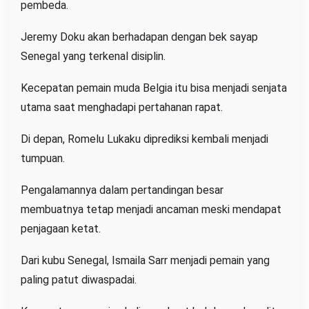
pembeda.
Jeremy Doku akan berhadapan dengan bek sayap
Senegal yang terkenal disiplin.
Kecepatan pemain muda Belgia itu bisa menjadi senjata
utama saat menghadapi pertahanan rapat.
Di depan, Romelu Lukaku diprediksi kembali menjadi
tumpuan.
Pengalamannya dalam pertandingan besar
membuatnya tetap menjadi ancaman meski mendapat
penjagaan ketat.
Dari kubu Senegal, Ismaila Sarr menjadi pemain yang
paling patut diwaspadai.