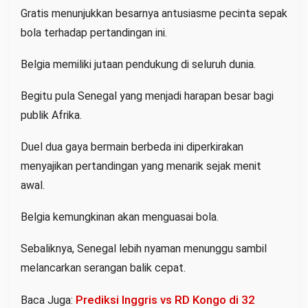
Gratis menunjukkan besarnya antusiasme pecinta sepak
bola terhadap pertandingan ini.
Belgia memiliki jutaan pendukung di seluruh dunia.
Begitu pula Senegal yang menjadi harapan besar bagi
publik Afrika.
Duel dua gaya bermain berbeda ini diperkirakan
menyajikan pertandingan yang menarik sejak menit
awal.
Belgia kemungkinan akan menguasai bola.
Sebaliknya, Senegal lebih nyaman menunggu sambil
melancarkan serangan balik cepat.
Prediksi Inggris vs RD Kongo di 32
Baca Juga: