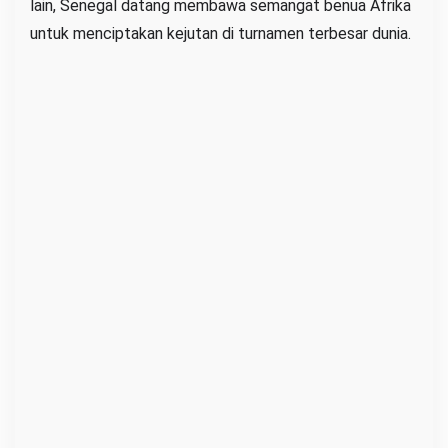
lain, Senegal datang membawa semangat benua Afrika
untuk menciptakan kejutan di turnamen terbesar dunia.