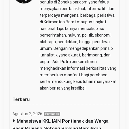
penulis di Zonakalbar.com yang fokus
menyajikan berita aktual, informatif, dan
terpercaya mengenai berbagai peristiwa
di Kalimantan Barat maupun tingkat
nasional. Liputannya mencakup isu
pemerintahan, hukum, politik, ekonomi,
olahraga, pendidikan, hingga peristiwa
umum. Dengan mengedepankan prinsip
jurnalistik yang akurat, berimbang, dan
cepat, Ade Putra berkomitmen
menghadirkan informasi berkualitas yang
memberikan manfaat bagi pembaca
serta mendukung kebutuhan masyarakat
akan berita yang kredibel.
Terbaru
Agustus 2, 2026
Pontianak
Mahasiswa KKL IAIN Pontianak dan Warga
Pasir Panjang Gotong Royong Bersihkan