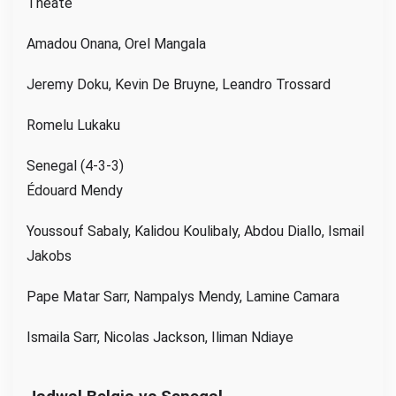
Theate
Amadou Onana, Orel Mangala
Jeremy Doku, Kevin De Bruyne, Leandro Trossard
Romelu Lukaku
Senegal (4-3-3)
Édouard Mendy
Youssouf Sabaly, Kalidou Koulibaly, Abdou Diallo, Ismail
Jakobs
Pape Matar Sarr, Nampalys Mendy, Lamine Camara
Ismaila Sarr, Nicolas Jackson, Iliman Ndiaye