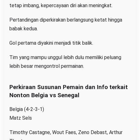
tetap imbang, kepercayaan diri akan meningkat.
Pertandingan diperkirakan berlangsung ketat hingga
babak kedua.
Gol pertama diyakini menjadi titik balik.
Tim yang mampu unggul lebih dulu memiliki peluang
lebih besar mengontrol permainan.
Perkiraan Susunan Pemain dan Info terkait
Nonton Belgia vs Senegal
Belgia (4-2-3-1)
Matz Sels
Timothy Castagne, Wout Faes, Zeno Debast, Arthur