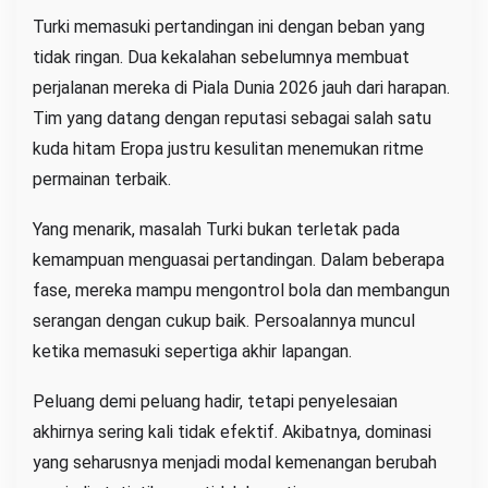
Turki memasuki pertandingan ini dengan beban yang
tidak ringan. Dua kekalahan sebelumnya membuat
perjalanan mereka di Piala Dunia 2026 jauh dari harapan.
Tim yang datang dengan reputasi sebagai salah satu
kuda hitam Eropa justru kesulitan menemukan ritme
permainan terbaik.
Yang menarik, masalah Turki bukan terletak pada
kemampuan menguasai pertandingan. Dalam beberapa
fase, mereka mampu mengontrol bola dan membangun
serangan dengan cukup baik. Persoalannya muncul
ketika memasuki sepertiga akhir lapangan.
Peluang demi peluang hadir, tetapi penyelesaian
akhirnya sering kali tidak efektif. Akibatnya, dominasi
yang seharusnya menjadi modal kemenangan berubah