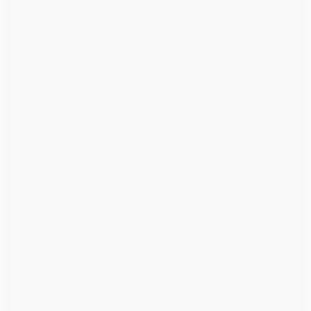
r
u
p
D