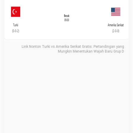
r
k
i
v
s
A
Link Nonton Turki vs Amerika Serikat Gratis: Pertandingan yang
m
Mungkin Menentukan Wajah Baru Grup D
e
r
i
k
a
S
e
r
i
k