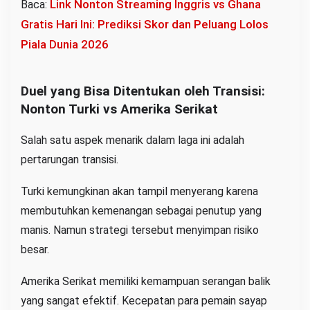
Link Nonton Streaming Inggris vs Ghana
Baca:
Gratis Hari Ini: Prediksi Skor dan Peluang Lolos
Piala Dunia 2026
Duel yang Bisa Ditentukan oleh Transisi:
Nonton Turki vs Amerika Serikat
Salah satu aspek menarik dalam laga ini adalah
pertarungan transisi.
Turki kemungkinan akan tampil menyerang karena
membutuhkan kemenangan sebagai penutup yang
manis. Namun strategi tersebut menyimpan risiko
besar.
Amerika Serikat memiliki kemampuan serangan balik
yang sangat efektif. Kecepatan para pemain sayap