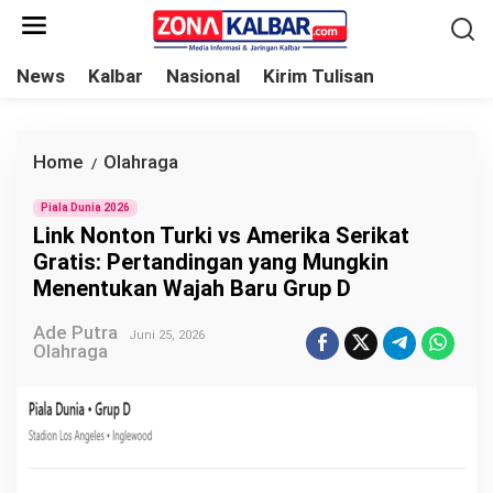
L
e
w
News
Kalbar
Nasional
Kirim Tulisan
a
t
i
Home
Olahraga
L
/
k
i
e
Piala Dunia 2026
n
Link Nonton Turki vs Amerika Serikat
k
k
Gratis: Pertandingan yang Mungkin
o
N
Menentukan Wajah Baru Grup D
n
o
t
Ade Putra
n
Juni 25, 2026
Olahraga
e
t
n
o
n
T
u