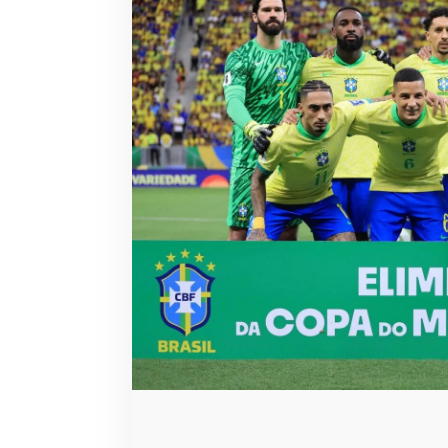
g
B
r
a
s
i
l
v
s
S
k
o
t
l
a
n
d