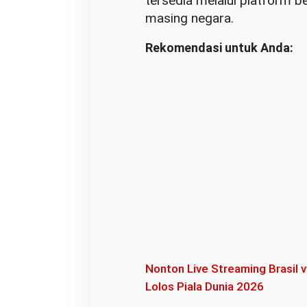
tersedia melalui platform b
n
masing negara.
d
i
Rekomendasi untuk Anda:
n
g
a
n
P
i
a
l
a
D
u
n
Nonton Live Streaming Brasil v
i
Lolos Piala Dunia 2026
a
T