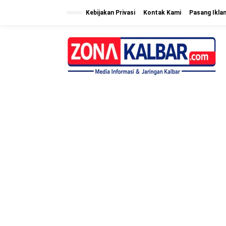
L
Kebijakan Privasi
Kontak Kami
Pasang Ikla
e
w
a
t
i
k
e
k
o
n
t
e
n