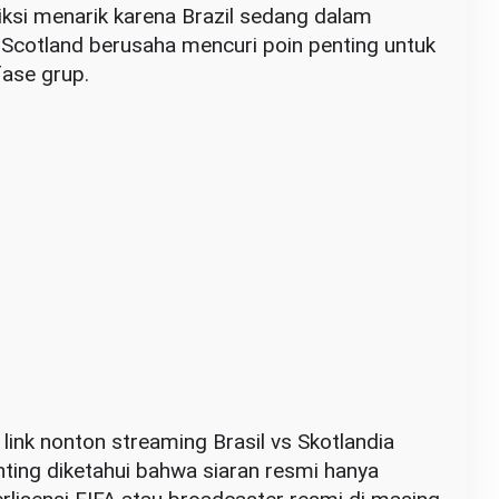
diksi menarik karena Brazil sedang dalam
 Scotland berusaha mencuri poin penting untuk
fase grup.
ink nonton streaming Brasil vs Skotlandia
enting diketahui bahwa siaran resmi hanya