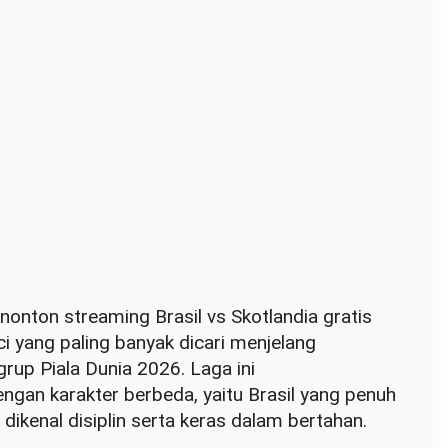
nonton streaming Brasil vs Skotlandia gratis
ci yang paling banyak dicari menjelang
grup Piala Dunia 2026. Laga ini
an karakter berbeda, yaitu Brasil yang penuh
dikenal disiplin serta keras dalam bertahan.