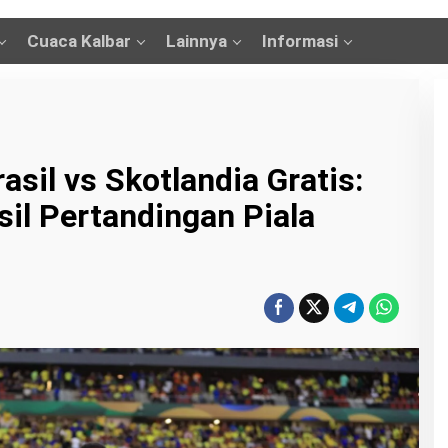
Cuaca Kalbar
Lainnya
Informasi
sil vs Skotlandia Gratis:
il Pertandingan Piala