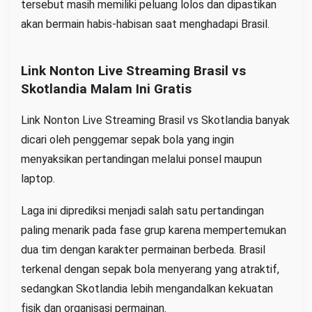
tersebut masih memiliki peluang lolos dan dipastikan
akan bermain habis-habisan saat menghadapi Brasil.
Link Nonton Live Streaming Brasil vs
Skotlandia Malam Ini Gratis
Link Nonton Live Streaming Brasil vs Skotlandia banyak
dicari oleh penggemar sepak bola yang ingin
menyaksikan pertandingan melalui ponsel maupun
laptop.
Laga ini diprediksi menjadi salah satu pertandingan
paling menarik pada fase grup karena mempertemukan
dua tim dengan karakter permainan berbeda. Brasil
terkenal dengan sepak bola menyerang yang atraktif,
sedangkan Skotlandia lebih mengandalkan kekuatan
fisik dan organisasi permainan.