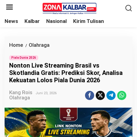
L
e
w
News
Kalbar
Nasional
Kirim Tulisan
a
t
i
Home
Olahraga
N
/
k
o
e
Piala Dunia 2026
n
Nonton Live Streaming Brasil vs
k
t
Skotlandia Gratis: Prediksi Skor, Analisa
o
o
Kekuatan Lolos Piala Dunia 2026
n
n
t
Kang Rois
L
Juni 23, 2026
Olahraga
e
i
n
v
e
S
t