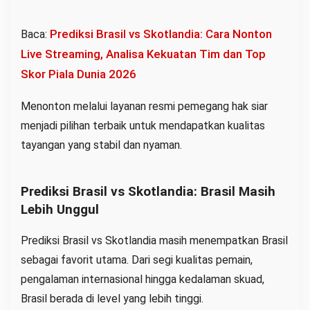
Prediksi Brasil vs Skotlandia: Cara Nonton
Baca:
Live Streaming, Analisa Kekuatan Tim dan Top
Skor Piala Dunia 2026
Menonton melalui layanan resmi pemegang hak siar
menjadi pilihan terbaik untuk mendapatkan kualitas
tayangan yang stabil dan nyaman.
Prediksi Brasil vs Skotlandia: Brasil Masih
Lebih Unggul
Prediksi Brasil vs Skotlandia masih menempatkan Brasil
sebagai favorit utama. Dari segi kualitas pemain,
pengalaman internasional hingga kedalaman skuad,
Brasil berada di level yang lebih tinggi.