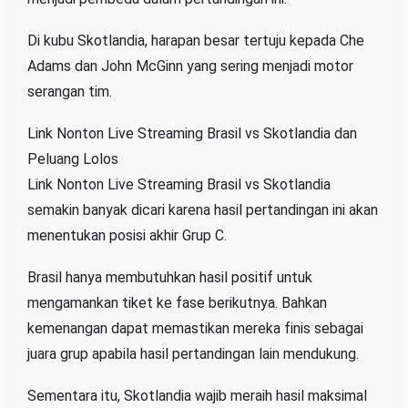
Di kubu Skotlandia, harapan besar tertuju kepada Che
Adams dan John McGinn yang sering menjadi motor
serangan tim.
Link Nonton Live Streaming Brasil vs Skotlandia dan
Peluang Lolos
Link Nonton Live Streaming Brasil vs Skotlandia
semakin banyak dicari karena hasil pertandingan ini akan
menentukan posisi akhir Grup C.
Brasil hanya membutuhkan hasil positif untuk
mengamankan tiket ke fase berikutnya. Bahkan
kemenangan dapat memastikan mereka finis sebagai
juara grup apabila hasil pertandingan lain mendukung.
Sementara itu, Skotlandia wajib meraih hasil maksimal