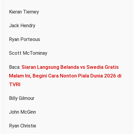
Kieran Tierney
Jack Hendry
Ryan Porteous
Scott McTominay
Siaran Langsung Belanda vs Swedia Gratis
Baca:
Malam Ini, Begini Cara Nonton Piala Dunia 2026 di
TVRI
Billy Gilmour
John McGinn
Ryan Christie