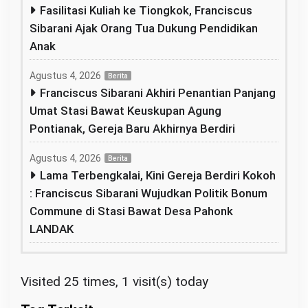
Fasilitasi Kuliah ke Tiongkok, Franciscus
Sibarani Ajak Orang Tua Dukung Pendidikan
Anak
Agustus 4, 2026
Berita
Franciscus Sibarani Akhiri Penantian Panjang
Umat Stasi Bawat Keuskupan Agung
Pontianak, Gereja Baru Akhirnya Berdiri
Agustus 4, 2026
Berita
Lama Terbengkalai, Kini Gereja Berdiri Kokoh
: Franciscus Sibarani Wujudkan Politik Bonum
Commune di Stasi Bawat Desa Pahonk
LANDAK
Visited 25 times, 1 visit(s) today